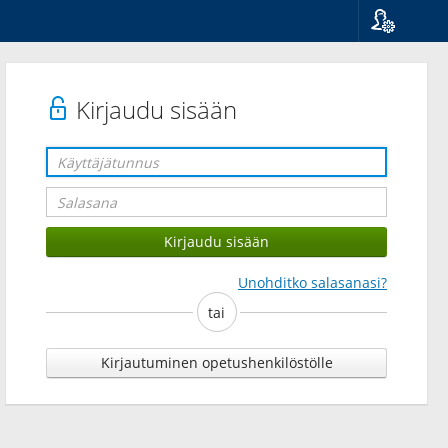
Kieli
Suomi
Svenska
Kirjaudu sisään
English
Unohditko salasanasi?
tai
Kirjautuminen opetushenkilöstölle