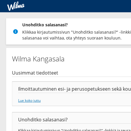
Unohditko salasanasi?
Klikkaa kirjautumissivun "Unohditko salasanasi?" -linkkiä
salasanaa voi vaihtaa, ota yhteys suoraan kouluun.
Wilma Kangasala
Uusimmat tiedotteet
Ilmoittautuminen esi- ja perusopetukseen sekä kou
Lue koko juttu
Unohditko salasanasi?
Klikkaa kirjautumissivun "Unohditko salasanasi?" -linkkiä ja seuraa