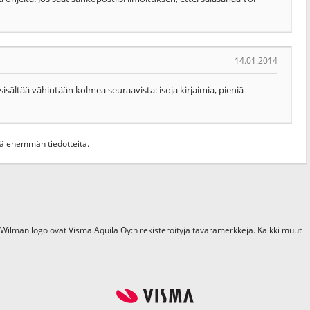
14.01.2014
isältää vähintään kolmea seuraavista: isoja kirjaimia, pieniä
hdä enemmän tiedotteita.
 Wilman logo ovat Visma Aquila Oy:n rekisteröityjä tavaramerkkejä. Kaikki muut