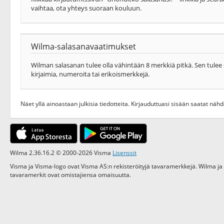
vaihtaa, ota yhteys suoraan kouluun.
Wilma-salasanavaatimukset
Wilman salasanan tulee olla vähintään 8 merkkiä pitkä. Sen tulee s
kirjaimia, numeroita tai erikoismerkkejä.
Näet yllä ainoastaan julkisia tiedotteita. Kirjauduttuasi sisään saatat nä
Wilma 2.36.16.2 © 2000-2026 Visma
Lisenssit
Visma ja Visma-logo ovat Visma AS:n rekisteröityjä tavaramerkkejä. Wilma ja
tavaramerkit ovat omistajiensa omaisuutta.