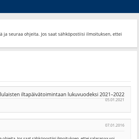
 ja seuraa ohjeita. Jos saat sähköpostiisi ilmoituksen, ettei
lulaisten iltapäivätoimintaan lukuvuodeksi 2021–2022
05.01.2021
07.01.2016
 ohjeita. Jos saat sähköpostiisi ilmoituksen, ettei salasanaa voi