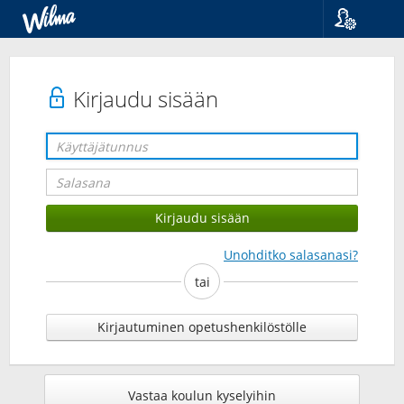
Kieli
Suomi
Svenska
Kirjaudu sisään
English
Unohditko salasanasi?
tai
Kirjautuminen opetushenkilöstölle
Vastaa koulun kyselyihin