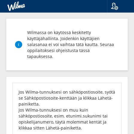
Kieli
Suomi
Svenska
Wilmassa on käytössä keskitetty
English
käyttäjähallinta. Joidenkin käyttäjien
salasanaa ei voi vaihtaa tätä kautta. Seuraa
oppilaitoksesi ohjeistusta tässä
tapauksessa.
Unohditko
salasanasi?
Jos Wilma-tunnuksesi on sähköpostiosoite, syötä
se Sähköpostiosoite-kenttään ja klikkaa Lähetä-
painiketta.
Jos Wilma-tunnuksesi on muu kuin
sähköpostiosoite, esim. etunimi.sukunimi tai
opiskelijanumero, täytä molemmat kentät ja
klikkaa sitten Lähetä-painiketta.