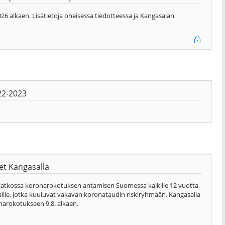
6 alkaen. Lisätietoja oheisessa tiedotteessa ja Kangasalan
22-2023
et Kangasalla
 jatkossa koronarokotuksen antamisen Suomessa kaikille 12 vuotta
tiaille, jotka kuuluvat vakavan koronataudin riskiryhmään. Kangasalla
ronarokotukseen 9.8. alkaen.