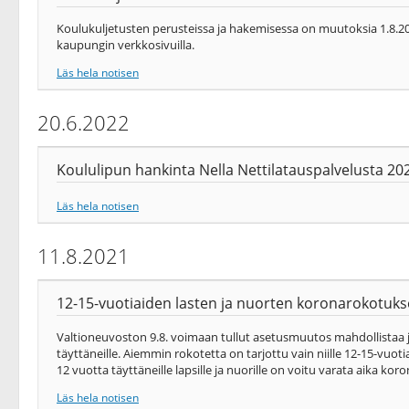
Koulukuljetusten perusteissa ja hakemisessa on muutoksia 1.8.202
kaupungin verkkosivuilla.
Läs hela notisen
20.6.2022
Koululipun hankinta Nella Nettilatauspalvelusta 20
Läs hela notisen
11.8.2021
12-15-vuotiaiden lasten ja nuorten koronarokotuks
Valtioneuvoston 9.8. voimaan tullut asetusmuutos mahdollistaa
täyttäneille. Aiemmin rokotetta on tarjottu vain niille 12-15-vuo
12 vuotta täyttäneille lapsille ja nuorille on voitu varata aika ko
Läs hela notisen