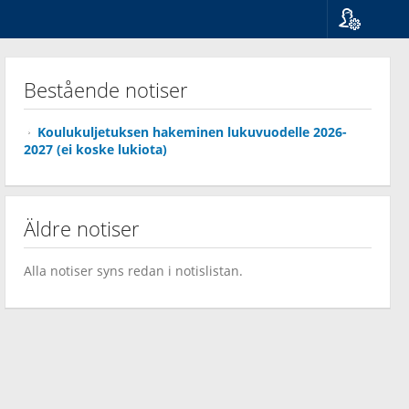
Språk
Suomi
Bestående notiser
Svenska
English
Koulukuljetuksen hakeminen lukuvuodelle 2026-
2027 (ei koske lukiota)
Äldre notiser
Alla notiser syns redan i notislistan.