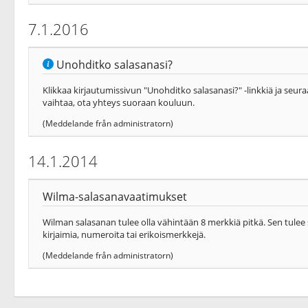
7.1.2016
Unohditko salasanasi?
Klikkaa kirjautumissivun "Unohditko salasanasi?" -linkkiä ja seuraa
vaihtaa, ota yhteys suoraan kouluun.
(Meddelande från administratorn)
14.1.2014
Wilma-salasanavaatimukset
Wilman salasanan tulee olla vähintään 8 merkkiä pitkä. Sen tulee s
kirjaimia, numeroita tai erikoismerkkejä.
(Meddelande från administratorn)